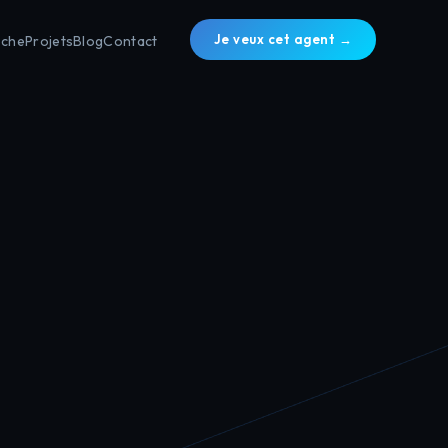
Je veux cet agent →
oche
Projets
Blog
Contact