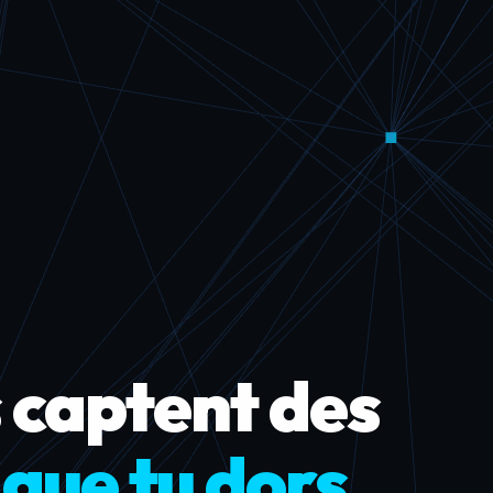
 captent des
que tu dors