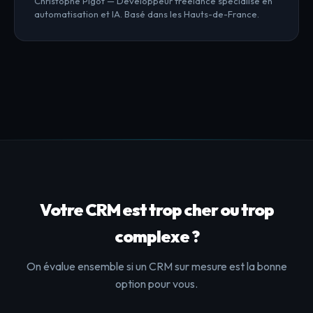
Christophe Pigot — Développeur freelance spécialisé en
automatisation et IA. Basé dans les Hauts-de-France.
Léa — Studio Creative
En ligne · répond en quelques secondes
Votre CRM est trop cher ou trop
👋 Bonjour ! Je suis
Léa
, assistante de
complexe ?
Christophe. Quel type de projet puis-
je vous aider à concrétiser ?
L
05:46
On évalue ensemble si un CRM sur mesure est la bonne
›
🛠️
Créer une application sur mesure
option pour vous.
›
⚡
Automatiser des tâches / workflows