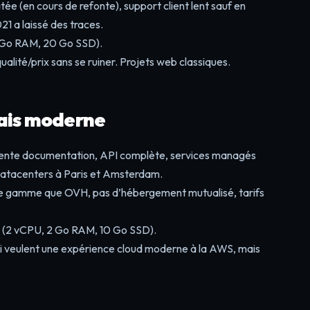
tée (en cours de refonte), support client lent sauf en
21 a laissé des traces.
2 Go RAM, 20 Go SSD).
alité/prix sans se ruiner. Projets web classiques.
çais moderne
lente documentation, API complète, services managés
Datacenters à Paris et Amsterdam.
de gamme que OVH, pas d’hébergement mutualisé, tarifs
s (2 vCPU, 2 Go RAM, 10 Go SSD).
i veulent une expérience cloud moderne à la AWS, mais