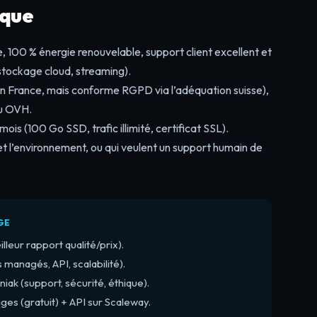
ique
 100 % énergie renouvelable, support client excellent et
stockage cloud, streaming).
n France, mais conforme RGPD via l’adéquation suisse),
u OVH.
mois (100 Go SSD, trafic illimité, certificat SSL).
 et l’environnement, ou qui veulent un support humain de
GE
leur rapport qualité/prix).
managés, API, scalabilité).
iak (support, sécurité, éthique).
ges (gratuit) + API sur Scaleway.