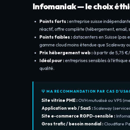
Infomaniak — le choix éth
Points forts :
entreprise suisse indépendante,
réactif, offre complète (hébergement, email, 
Points faibles :
datacenters en Suisse (pas e
gamme cloud moins étendue que Scaleway o
Prix hébergement web :
à partir de 5,75 €/
Idéal pour :
entreprises sensibles à l’éthique
qualité.
💡 MA RECOMMANDATION PAR CAS D’USA
Site vitrine PME :
OVH mutualisé ou VPS (meil
Application web / SaaS :
Scaleway (services 
Site e-commerce RGPD-sensible :
Infoman
Gros trafic / besoin mondial :
Cloudflare Pa