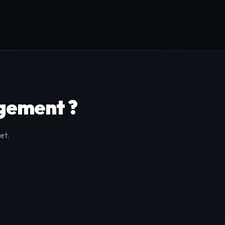
Léa — Studio Creative
En ligne · répond en quelques secondes
👋 Bonjour ! Je suis
Léa
, assistante de
Christophe. Quel type de projet puis-
je vous aider à concrétiser ?
L
13:20
›
🛠️
rgement ?
Créer une application sur mesure
›
⚡
Automatiser des tâches / workflows
›
🤖
Mettre en place un agent IA
et.
›
💬
Autre projet digital