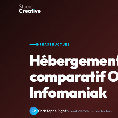
INFRASTRUCTURE
Hébergement 
comparatif O
Infomaniak
CP
Christophe Pigot
5 août 2025
6 min de lecture