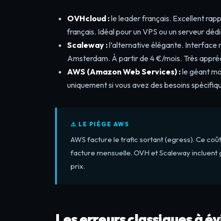
OVHcloud :
le leader français. Excellent rap
français. Idéal pour un VPS ou un serveur dédi
Scaleway :
l’alternative élégante. Interfac
Amsterdam. À partir de 4 €/mois. Très appré
AWS (Amazon Web Services) :
le géant mo
uniquement si vous avez des besoins spécifiq
⚠️ LE PIÈGE AWS
AWS facture le trafic sortant (egress). Ce co
facture mensuelle. OVH et Scaleway incluent
prix.
Les erreurs classiques à év